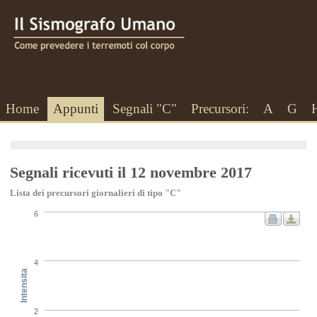
Home
Appunti
Segnali "C"
Precursori:
A
G
Segnali ricevuti il 12 novembre 2017
Lista dei precursori giornalieri di tipo "C"
6
4
Intensita
2