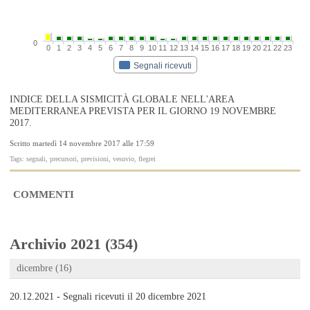
0
0
1
2
3
4
5
6
7
8
9
10
11
12
13
14
15
16
17
18
19
20
21
22
23
Segnali ricevuti
INDICE DELLA SISMICITÀ GLOBALE NELL'AREA
MEDITERRANEA PREVISTA PER IL GIORNO 19 NOVEMBRE
2017.
Scritto martedì 14 novembre 2017 alle 17:59
Tags: segnali, precursori, previsioni, vesuvio, flegrei
COMMENTI
Archivio 2021 (354)
dicembre (16)
20.12.2021 - Segnali ricevuti il 20 dicembre 2021