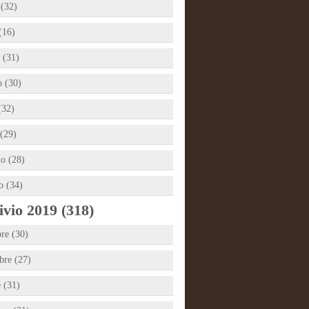
 (32)
(16)
 (31)
 (30)
(32)
(29)
io (28)
o (34)
vio 2019 (318)
re (30)
re (27)
e (31)