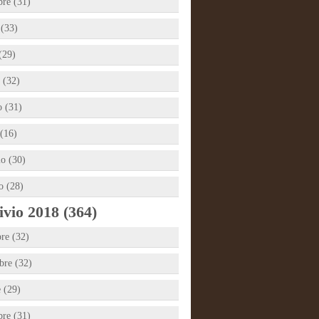
bre (31)
 (33)
(29)
 (32)
 (31)
(16)
io (30)
o (28)
vio 2018 (364)
re (32)
re (32)
e (29)
bre (31)