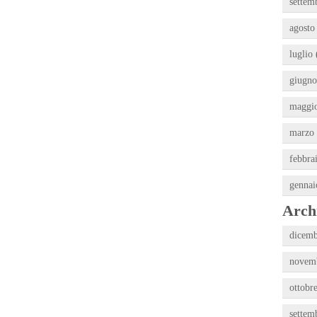
settem
agosto
luglio 
giugno
maggio
marzo 
febbra
gennai
Archi
dicemb
novemb
ottobr
settem