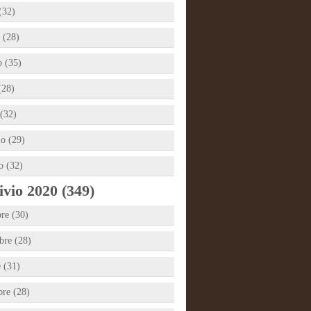
(32)
 (28)
 (35)
(28)
(32)
io (29)
o (32)
vio 2020 (349)
re (30)
re (28)
e (31)
bre (28)