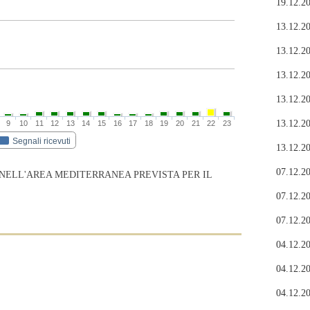
19.12.20
13.12.20
13.12.20
13.12.20
13.12.20
13.12.20
9
10
11
12
13
14
15
16
17
18
19
20
21
22
23
Segnali ricevuti
13.12.20
07.12.20
 NELL'AREA MEDITERRANEA PREVISTA PER IL
07.12.20
07.12.20
04.12.20
04.12.20
04.12.20