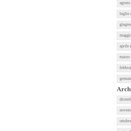
agosto
luglio 
giugno
maggio
aprile 
marzo 
febbra
gennai
Archi
dicemb
novemb
ottobr