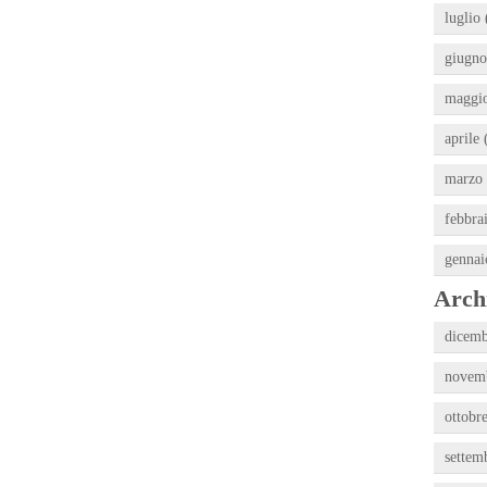
luglio 
giugno
maggio
aprile 
marzo 
febbra
gennai
Archi
dicemb
novemb
ottobr
settem