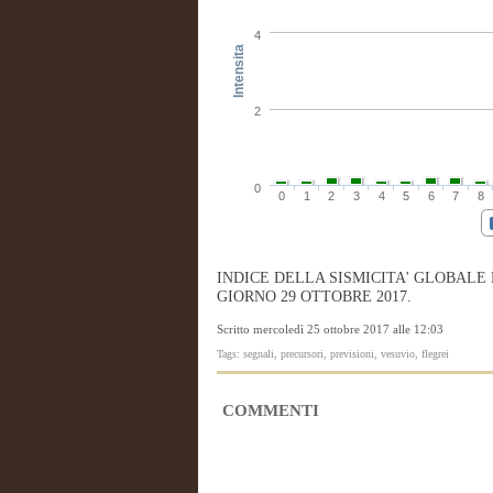
4
Intensita
2
0
0
1
2
3
4
5
6
7
8
INDICE DELLA SISMICITA' GLOBALE
GIORNO 29 OTTOBRE 2017.
Scritto mercoledì 25 ottobre 2017 alle 12:03
Tags: segnali, precursori, previsioni, vesuvio, flegrei
COMMENTI