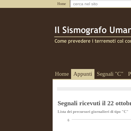
Home
Home
Appunti
Segnali "C"
P
Segnali ricevuti il 22 otto
Lista dei precursori giornalieri di tipo "C"
6