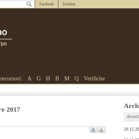
Facebook
Scrivimi
recursori:
A
G
H
B
M
Q
Verifiche
Archi
bre 2017
dicemb
20.12.20