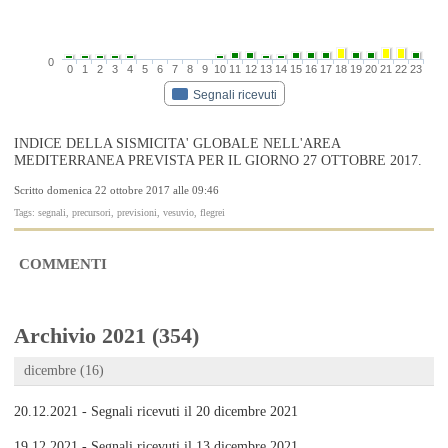
0
0
1
2
3
4
5
6
7
8
9
10
11
12
13
14
15
16
17
18
19
20
21
22
23
Segnali ricevuti
INDICE DELLA SISMICITA' GLOBALE NELL'AREA
MEDITERRANEA PREVISTA PER IL GIORNO 27 OTTOBRE 2017.
Scritto domenica 22 ottobre 2017 alle 09:46
Tags: segnali, precursori, previsioni, vesuvio, flegrei
COMMENTI
Archivio 2021 (354)
dicembre (16)
20.12.2021 - Segnali ricevuti il 20 dicembre 2021
19.12.2021 - Segnali ricevuti il 13 dicembre 2021