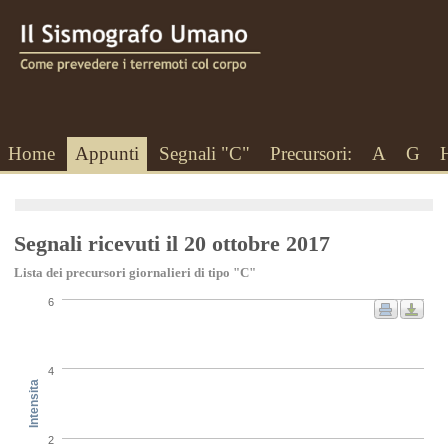
Home
Appunti
Segnali "C"
Precursori:
A
G
Segnali ricevuti il 20 ottobre 2017
Lista dei precursori giornalieri di tipo "C"
6
4
Intensita
2