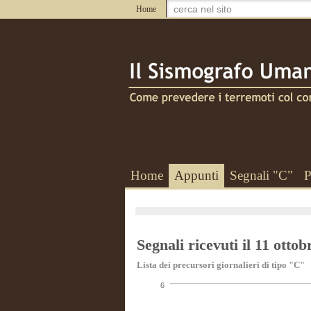
Home
Home
Appunti
Segnali "C"
P
Segnali ricevuti il 11 otto
Lista dei precursori giornalieri di tipo "C"
6