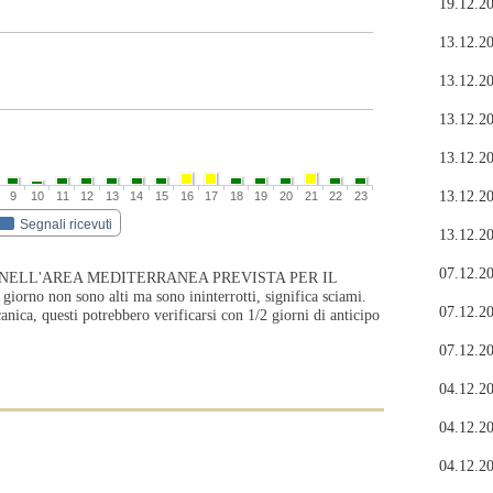
19.12.20
13.12.20
13.12.20
13.12.20
13.12.20
13.12.20
9
10
11
12
13
14
15
16
17
18
19
20
21
22
23
Segnali ricevuti
13.12.20
07.12.20
 NELL'AREA MEDITERRANEA PREVISTA PER IL
no non sono alti ma sono ininterrotti, significa sciami.
07.12.20
canica, questi potrebbero verificarsi con 1/2 giorni di anticipo
07.12.20
04.12.20
04.12.20
04.12.20