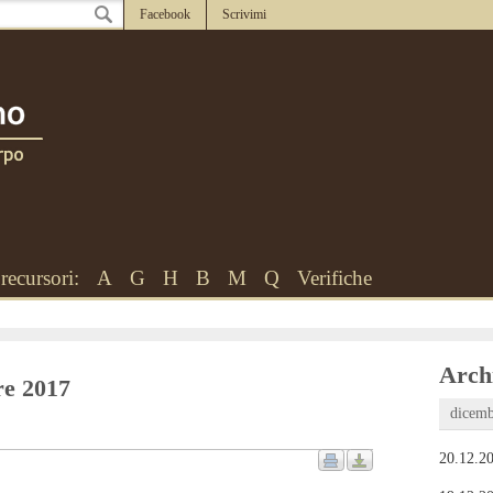
Facebook
Scrivimi
recursori:
A
G
H
B
M
Q
Verifiche
Archi
bre 2017
dicemb
20.12.20