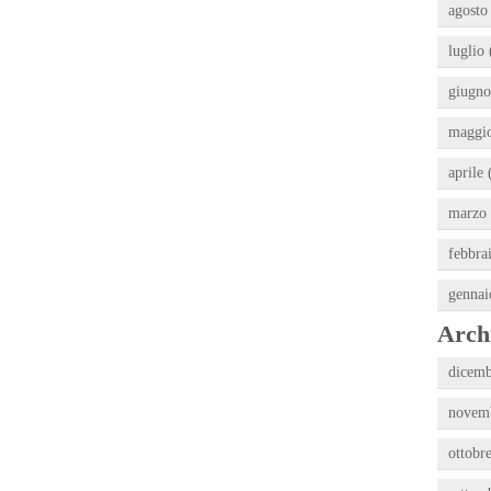
agosto
luglio 
giugno
maggio
aprile 
marzo 
febbra
gennai
Archi
dicemb
novemb
ottobr