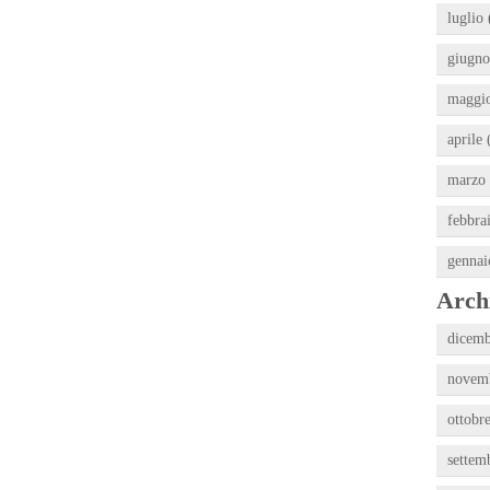
luglio 
giugno
maggio
aprile 
marzo 
febbra
gennai
Archi
dicemb
novemb
ottobr
settem