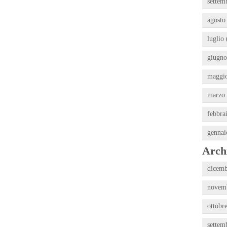
settem
agosto
luglio 
giugno
maggio
marzo 
febbra
gennai
Archi
dicemb
novemb
ottobr
settem