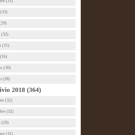
bre (31)
 (33)
(29)
 (32)
 (31)
(16)
io (30)
o (28)
vio 2018 (364)
re (32)
re (32)
e (29)
bre (31)