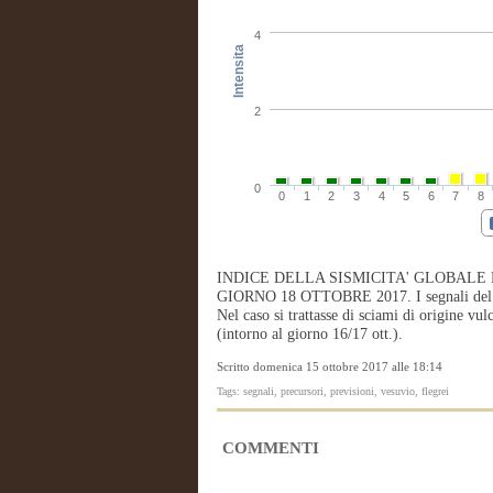
4
Intensita
2
0
0
1
2
3
4
5
6
7
8
INDICE DELLA SISMICITA' GLOBALE
GIORNO 18 OTTOBRE 2017. I segnali del gior
Nel caso si trattasse di sciami di origine vul
(intorno al giorno 16/17 ott.).
Scritto domenica 15 ottobre 2017 alle 18:14
Tags: segnali, precursori, previsioni, vesuvio, flegrei
COMMENTI