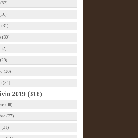
 (32)
(16)
 (31)
 (30)
(32)
(29)
io (28)
o (34)
vio 2019 (318)
re (30)
re (27)
e (31)