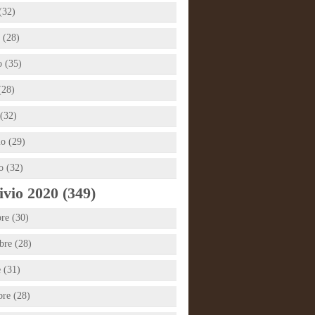
(32)
 (28)
 (35)
(28)
(32)
io (29)
o (32)
vio 2020 (349)
re (30)
re (28)
e (31)
bre (28)