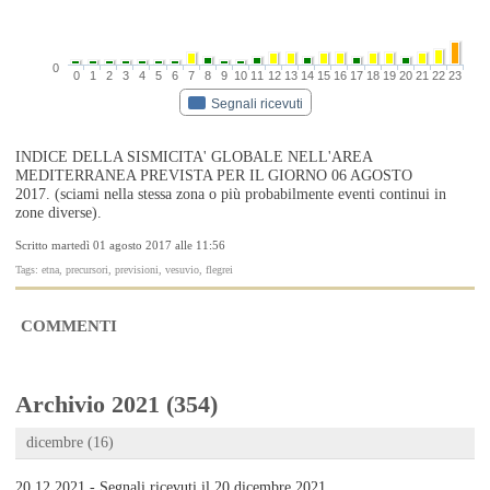
0
0
1
2
3
4
5
6
7
8
9
10
11
12
13
14
15
16
17
18
19
20
21
22
23
Segnali ricevuti
INDICE DELLA SISMICITA' GLOBALE NELL'AREA
MEDITERRANEA PREVISTA PER IL GIORNO 06 AGOSTO
2017. (sciami nella stessa zona o più probabilmente eventi continui in
zone diverse).
Scritto martedì 01 agosto 2017 alle 11:56
Tags: etna, precursori, previsioni, vesuvio, flegrei
COMMENTI
Archivio 2021 (354)
dicembre (16)
20.12.2021 - Segnali ricevuti il 20 dicembre 2021