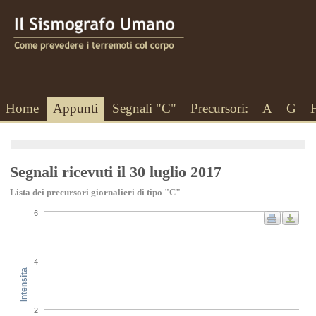
Home
Appunti
Segnali "C"
Precursori:
A
G
Segnali ricevuti il 30 luglio 2017
Lista dei precursori giornalieri di tipo "C"
6
4
Intensita
2