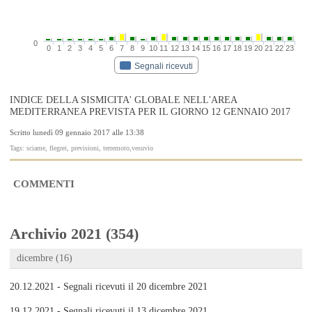
0
0
1
2
3
4
5
6
7
8
9
10
11
12
13
14
15
16
17
18
19
20
21
22
23
Segnali ricevuti
INDICE DELLA SISMICITA' GLOBALE NELL'AREA
MEDITERRANEA PREVISTA PER IL GIORNO 12 GENNAIO 2017
Scritto lunedì 09 gennaio 2017 alle 13:38
Tags: sciame, flegrei, previsioni, terremoto,vesuvio
COMMENTI
Archivio 2021 (354)
dicembre (16)
20.12.2021 - Segnali ricevuti il 20 dicembre 2021
19.12.2021 - Segnali ricevuti il 13 dicembre 2021