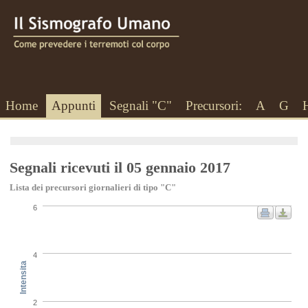
Home
Appunti
Segnali "C"
Precursori:
A
G
Segnali ricevuti il 05 gennaio 2017
Lista dei precursori giornalieri di tipo "C"
6
4
Intensita
2