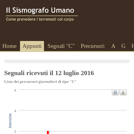
Home
Appunti
Segnali "C"
Precursori:
A
G
Segnali ricevuti il 12 luglio 2016
Lista dei precursori giornalieri di tipo "C"
6
4
Intensita
2