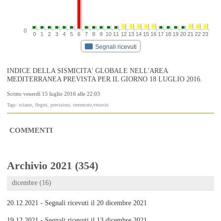
0
0
1
2
3
4
5
6
7
8
9
10
11
12
13
14
15
16
17
18
19
20
21
22
23
Segnali ricevuti
INDICE DELLA SISMICITA' GLOBALE NELL'AREA
MEDITERRANEA PREVISTA PER IL GIORNO 18 LUGLIO 2016.
Scritto venerdì 15 luglio 2016 alle 22:03
Tags: sciame, flegrei, previsioni, terremoto,vesuvio
COMMENTI
Archivio 2021 (354)
dicembre (16)
20.12.2021 - Segnali ricevuti il 20 dicembre 2021
19.12.2021 - Segnali ricevuti il 13 dicembre 2021