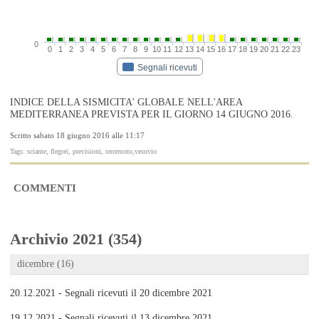
0
0
1
2
3
4
5
6
7
8
9
10
11
12
13
14
15
16
17
18
19
20
21
22
23
Segnali ricevuti
INDICE DELLA SISMICITA' GLOBALE NELL'AREA
MEDITERRANEA PREVISTA PER IL GIORNO 14 GIUGNO 2016.
Scritto sabato 18 giugno 2016 alle 11:17
Tags: sciame, flegrei, previsioni, terremoto,vesuvio
COMMENTI
Archivio 2021 (354)
dicembre (16)
20.12.2021 - Segnali ricevuti il 20 dicembre 2021
19.12.2021 - Segnali ricevuti il 13 dicembre 2021