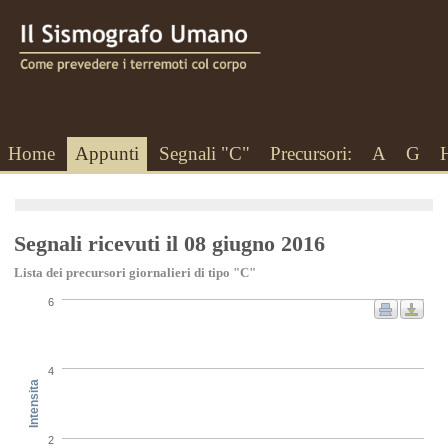
Home
Appunti
Segnali "C"
Precursori:
A
G
Segnali ricevuti il 08 giugno 2016
Lista dei precursori giornalieri di tipo "C"
6
4
Intensita
2